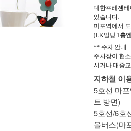
대한프레젠테이
있습니다.
마포역에서 도보
(LK빌딩 1층엔
** 주차 안내
주차장이 협소
시거나 대중교
지하철 이용
5호선 마포
트 방면)
5호선/6호
을버스(마포