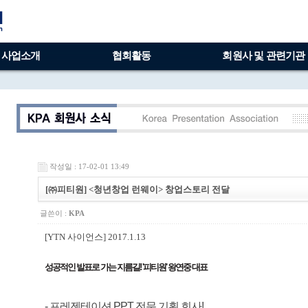
사업소개
협회활동
회원사 및 관련기관
작성일 : 17-02-01 13:49
[㈜피티원] <청년창업 런웨이> 창업스토리 전달
글쓴이 :
KPA
[YTN 사이언스] 2017.1.13
성공적인 발표로 가는 지름길! '피티원' 왕연중 대표
- 프레젠테이션 PPT 전문 기획 회사!