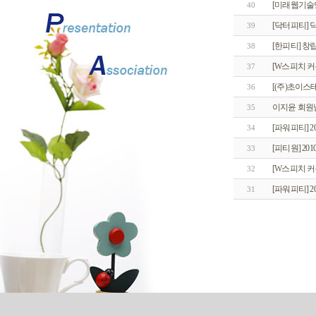
[미래웹기술
40
[닥터피티] 
39
[한피티] 창
38
[W스피치 
37
[(주)초이
36
이지윤 회원님
35
[파워피티] 20
34
[피티원] 201
33
[W스피치 
32
[파워피티] 20
31