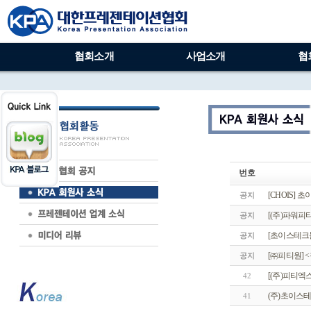
협회소개
사업소개
협
번호
[CHOIS]
공지
[(주)파워피티
공지
[초이스테크
공지
[㈜피티원] 
공지
[(주)피티엑
42
(주)초이스테
41