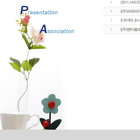
[초이스테크
4
[(주)파워피티
3
[CHOIS]
2
[(주)펜타플
1