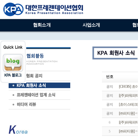
협회소개
사업소개
협
번호
[CHOIS]
공지
[(주)파워피티
공지
[초이스테크
공지
[㈜피티원] 
공지
[(주)파워피티
6
[㈜피티원] 
5