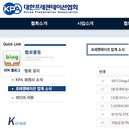
협회소개
사업소개
협
번호
100% Desig
54
[한국3M] 
53
[코콤포터노벨리
52
LASMAC레
51
벤 랏채, 'EDG
50
국립공원 5
49