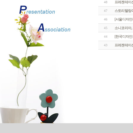
프레젠테이션
48
스토리텔링이
47
[서울디자인재
46
소니코리아, 
45
[한국디자인
44
프레젠테이션 
43