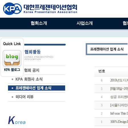
협회소개
사업소개
협
번호
2010년도
6
[8월18일~
5
성공 프리젠테
4
[서울디자인재
3
InFocus Thin D
2
100% Desig
1